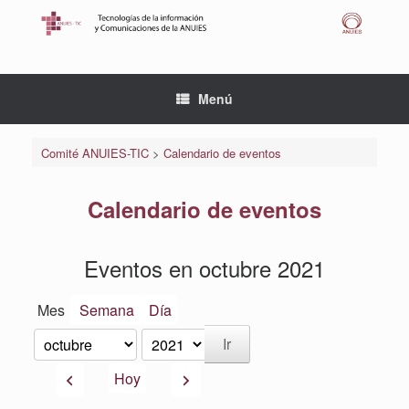
Saltar
al
contenido
Menú
Comité ANUIES-TIC
>
Calendario de eventos
Calendario de eventos
Eventos en octubre 2021
Mes
Semana
Día
Mes
Año
Anterior
Siguiente
Hoy