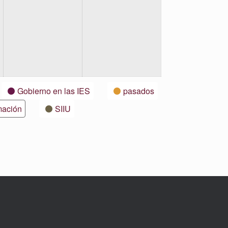
Gobierno en las IES
pasados
mación
SIIU