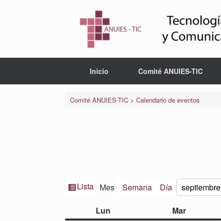
Saltar
al
contenido
Inicio
Comité ANUIES-TIC
Comité ANUIES-TIC
>
Calendario de eventos
Ver
Lista
Mes
Semana
Día
Mes
Año
como
lunes
martes
Lun
Mar