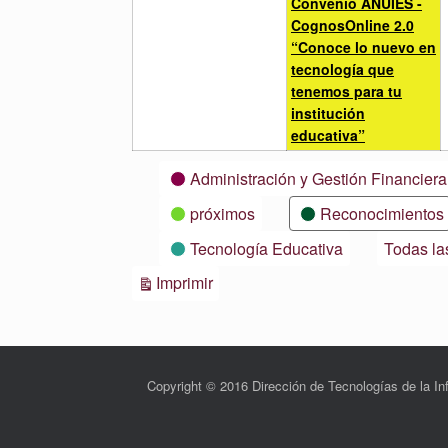
Convenio ANUIES -
CognosOnline 2.0
“Conoce lo nuevo en
tecnología que
tenemos para tu
institución
educativa”
Categorías
Administración y Gestión Financiera
próximos
Reconocimientos
Tecnología Educativa
Todas la
Vistas
Imprimir
Copyright © 2016 Dirección de Tecnologías de la 