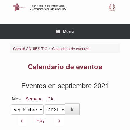
Saltar
al
contenido
Menú
Comité ANUIES-TIC
>
Calendario de eventos
Calendario de eventos
Eventos en septiembre 2021
Mes
Semana
Día
Mes
Año
Anterior
Siguiente
Hoy