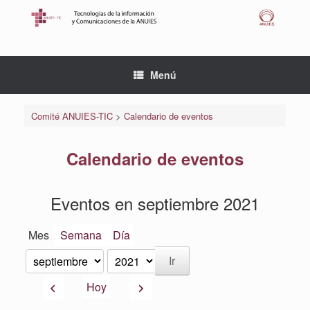
Saltar
al
contenido
Menú
Comité ANUIES-TIC
>
Calendario de eventos
Calendario de eventos
Eventos en septiembre 2021
Mes
Semana
Día
Mes
Año
Anterior
Siguiente
Hoy