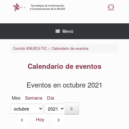
Saltar
al
contenido
Menú
Comité ANUIES-TIC
>
Calendario de eventos
Calendario de eventos
Eventos en octubre 2021
Mes
Semana
Día
Mes
Año
Anterior
Siguiente
Hoy