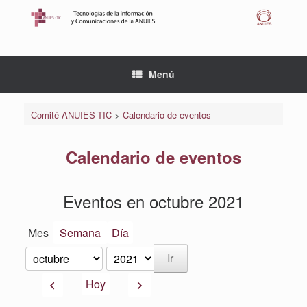
Saltar
al
contenido
Menú
Comité ANUIES-TIC
>
Calendario de eventos
Calendario de eventos
Eventos en octubre 2021
Mes
Semana
Día
Mes
Año
Anterior
Siguiente
Hoy