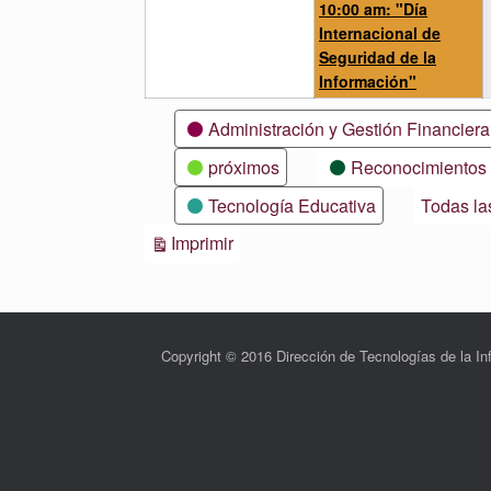
noviembre,
no
ev
10:00 am: "Día
2021
20
Internacional de
Seguridad de la
Información"
Categorías
Administración y Gestión Financiera
próximos
Reconocimientos
Tecnología Educativa
Todas la
Vistas
Imprimir
Copyright © 2016 Dirección de Tecnologías de la 