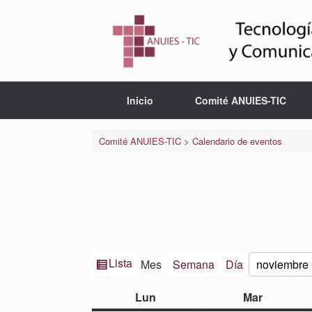
Saltar
al
contenido
Inicio
Comité ANUIES-TIC
Comité ANUIES-TIC
>
Calendario de eventos
Ver
Lista
Mes
Semana
Día
Mes
Año
como
lunes
martes
Lun
Mar