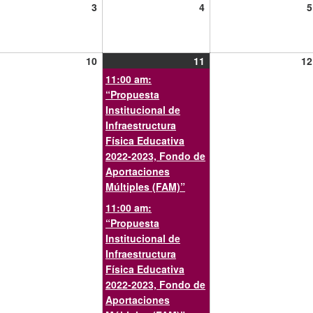
3
4
3
4
5
viembre,
noviembre,
noviembre,
21
2021
2021
10
11
(3
10
11
12
viembre,
ent)
noviembre,
noviembre,
events)
11:00 am:
21
2021
2021
“Propuesta
Institucional de
Infraestructura
Física Educativa
2022-2023, Fondo de
Aportaciones
Múltiples (FAM)”
11:00 am:
“Propuesta
Institucional de
Infraestructura
Física Educativa
2022-2023, Fondo de
Aportaciones