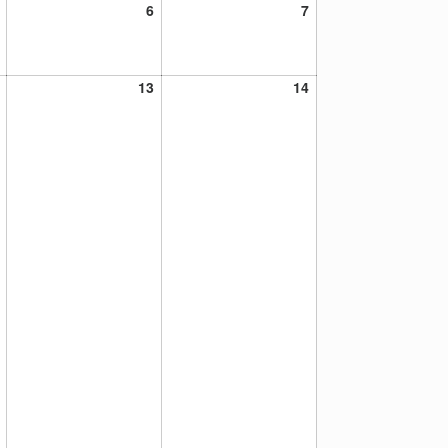
5
6
7
6
7
noviembre,
noviembre,
noviembre,
2021
2021
2021
12
13
14
13
14
noviembre,
noviembre,
noviembre,
2021
2021
2021