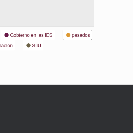
Gobierno en las IES
pasados
mación
SIIU