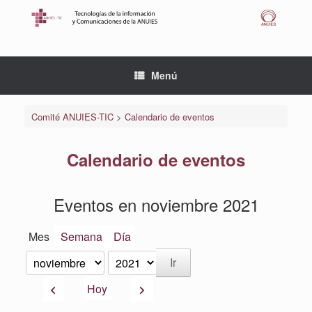
Saltar
al
contenido
Menú
Comité ANUIES-TIC
>
Calendario de eventos
Calendario de eventos
Eventos en noviembre 2021
Mes
Semana
Día
Mes
Año
Anterior
Siguiente
Hoy