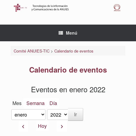
Saltar
al
contenido
Menú
Comité ANUIES-TIC
>
Calendario de eventos
Calendario de eventos
Eventos en enero 2022
Mes
Semana
Día
Mes
Año
Anterior
Siguiente
Hoy