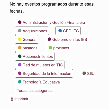
No hay eventos programados durante esas
fechas.
Categorías
Administración y Gestión Financiera
Adquisiciones
CEDIIES
General
Gobierno en las IES
pasados
próximos
Reconocimientos
Red de mujeres en TIC
Seguridad de la información
SIIU
Tecnología Educativa
Todas las categorías
Vistas
Imprimir