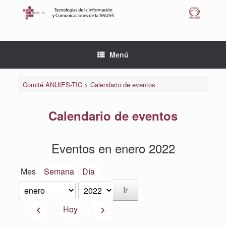
Saltar
al
contenido
Menú
Comité ANUIES-TIC
>
Calendario de eventos
Calendario de eventos
Eventos en enero 2022
Mes
Semana
Día
Mes
Año
Anterior
Siguiente
Hoy