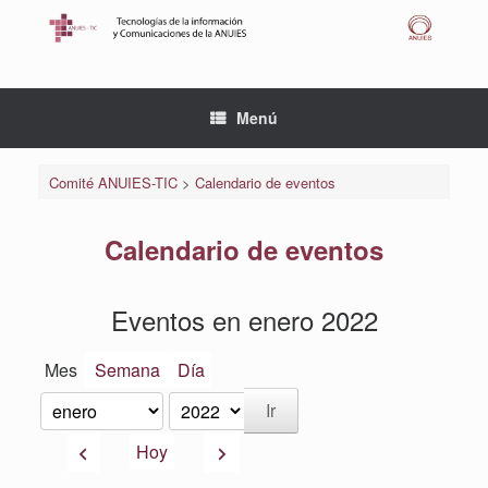
Saltar
al
contenido
Menú
Comité ANUIES-TIC
>
Calendario de eventos
Calendario de eventos
Eventos en enero 2022
Mes
Semana
Día
Mes
Año
Anterior
Siguiente
Hoy