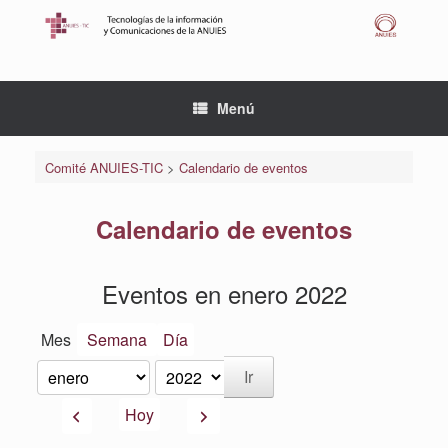
Saltar
al
contenido
Menú
Comité ANUIES-TIC
>
Calendario de eventos
Calendario de eventos
Eventos en enero 2022
Mes
Semana
Día
Mes
Año
Anterior
Siguiente
Hoy