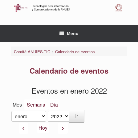
Saltar
al
contenido
Menú
Comité ANUIES-TIC
>
Calendario de eventos
Calendario de eventos
Eventos en enero 2022
Mes
Semana
Día
Mes
Año
Anterior
Siguiente
Hoy