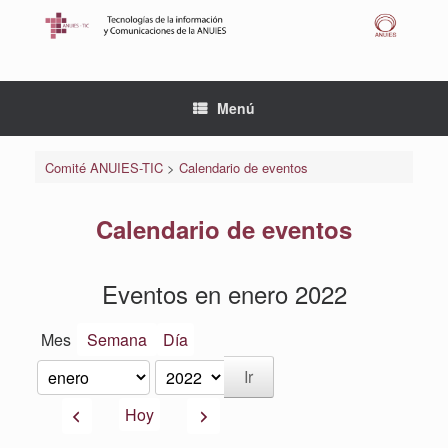
Saltar
al
contenido
Menú
Comité ANUIES-TIC
>
Calendario de eventos
Calendario de eventos
Eventos en enero 2022
Mes
Semana
Día
Mes
Año
Anterior
Siguiente
Hoy