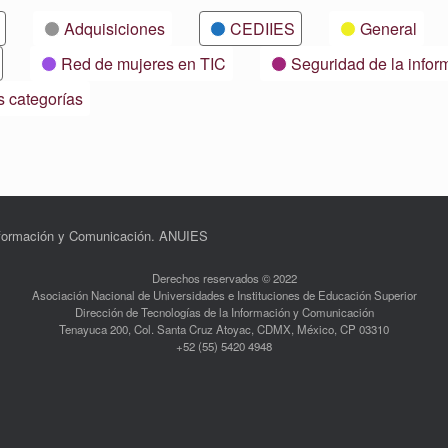
Adquisiciones
CEDIIES
General
Red de mujeres en TIC
Seguridad de la infor
s categorías
Información y Comunicación. ANUIES
Derechos reservados © 2022
Asociación Nacional de Universidades e Instituciones de Educación Superior
Dirección de Tecnologías de la Información y Comunicación
Tenayuca 200, Col. Santa Cruz Atoyac, CDMX, México, CP 03310
+52 (55) 5420 4948