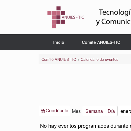
Saltar
al
contenido
Inicio
Comité ANUIES-TIC
Comité ANUIES-TIC
>
Calendario de eventos
Ver
Cuadrícula
Mes
Semana
Día
Mes
Año
como
No hay eventos programados durante 