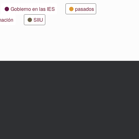
Gobierno en las IES
pasados
mación
SIIU