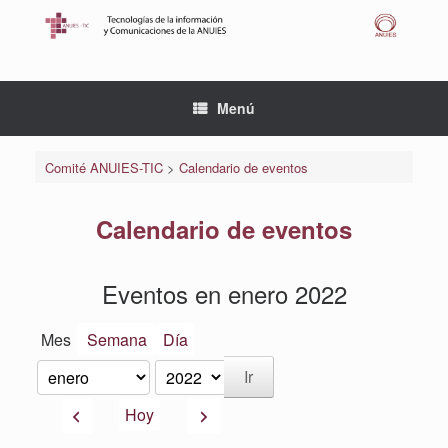
Saltar
al
contenido
Menú
Comité ANUIES-TIC
>
Calendario de eventos
Calendario de eventos
Eventos en enero 2022
Mes
Semana
Día
Mes
Año
Anterior
Siguiente
Hoy