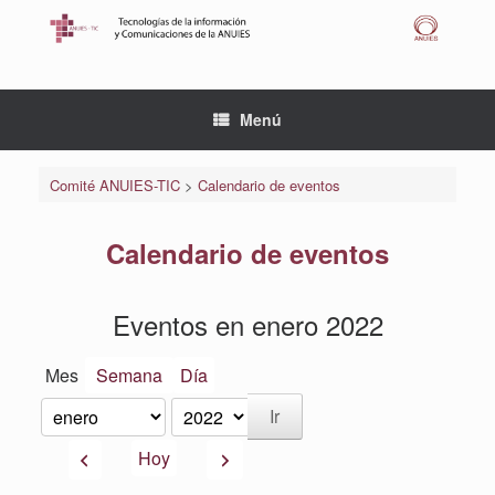
Saltar
al
contenido
Menú
Comité ANUIES-TIC
>
Calendario de eventos
Calendario de eventos
Eventos en enero 2022
Mes
Semana
Día
Mes
Año
Anterior
Siguiente
Hoy