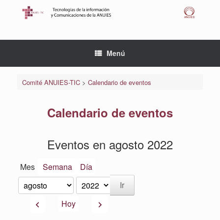
Saltar
al
contenido
Menú
Comité ANUIES-TIC
>
Calendario de eventos
Calendario de eventos
Eventos en agosto 2022
Mes
Semana
Día
Mes
Año
Anterior
Siguiente
Hoy