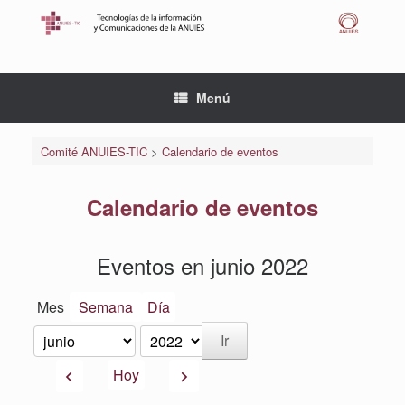
Saltar
al
contenido
Menú
Comité ANUIES-TIC
>
Calendario de eventos
Calendario de eventos
Eventos en junio 2022
Mes
Semana
Día
Mes
Año
Anterior
Siguiente
Hoy