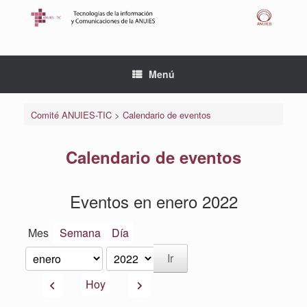
Saltar
al
contenido
Menú
Comité ANUIES-TIC
>
Calendario de eventos
Calendario de eventos
Eventos en enero 2022
Mes
Semana
Día
Mes
Año
Anterior
Siguiente
Hoy