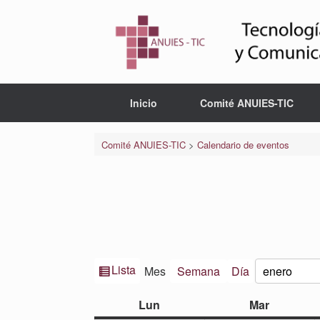
Saltar
al
contenido
Inicio
Comité ANUIES-TIC
Comité ANUIES-TIC
>
Calendario de eventos
Ver
Lista
Mes
Semana
Día
Mes
Año
como
lunes
martes
Lun
Mar