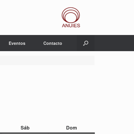
Eventos
Contacto
sábado
domingo
Sáb
Dom