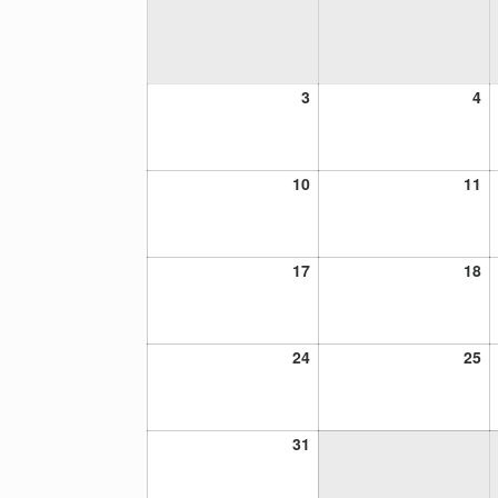
3
4
3
4
enero,
en
2022
20
10
11
10
11
enero,
en
2022
20
17
18
17
18
enero,
en
2022
20
24
25
24
25
enero,
en
2022
20
31
31
enero,
2022