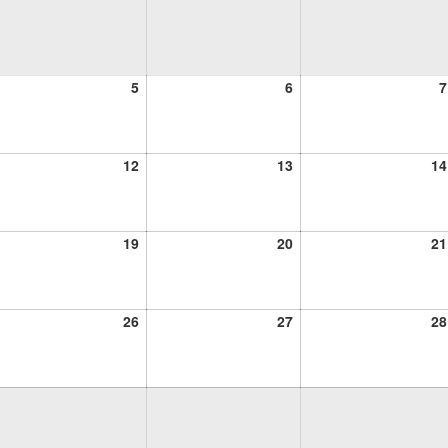
5
6
5
6
7
ero,
enero,
enero,
22
2022
2022
12
13
12
13
14
ero,
enero,
enero,
22
2022
2022
19
20
19
20
21
ero,
enero,
enero,
22
2022
2022
26
27
26
27
28
ero,
enero,
enero,
22
2022
2022