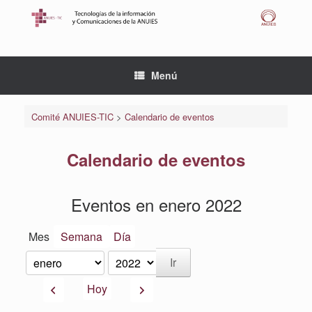
Saltar
al
contenido
Menú
Comité ANUIES-TIC
>
Calendario de eventos
Calendario de eventos
Eventos en enero 2022
Mes
Semana
Día
Mes
Año
Anterior
Siguiente
Hoy