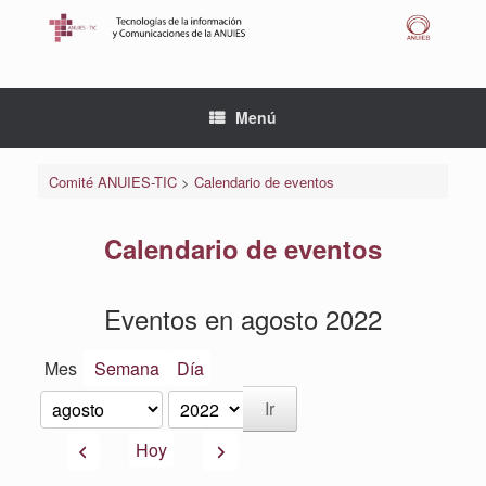
Saltar
al
contenido
Menú
Comité ANUIES-TIC
>
Calendario de eventos
Calendario de eventos
Eventos en agosto 2022
Mes
Semana
Día
Mes
Año
Anterior
Siguiente
Hoy