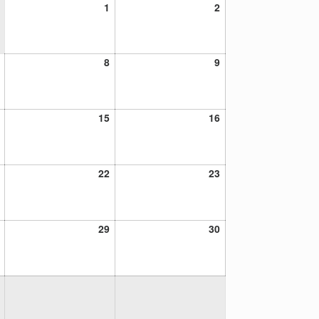
1
2
1
2
enero,
enero,
2022
2022
7
8
9
8
9
enero,
enero,
enero,
2022
2022
2022
14
15
16
15
16
enero,
enero,
enero,
2022
2022
2022
21
22
23
22
23
enero,
enero,
enero,
2022
2022
2022
28
29
30
29
30
enero,
enero,
enero,
2022
2022
2022