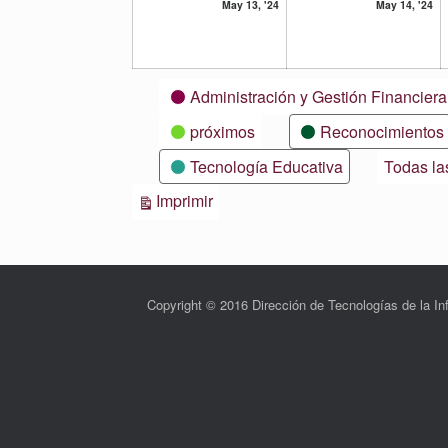
13
14
May 13, '24
May 14, '24
mayo,
m
2024
20
Categorías
Administración y Gestión Financiera
próximos
Reconocimientos
Tecnología Educativa
Todas la
Vistas
Imprimir
Copyright © 2016 Dirección de Tecnologías de la 