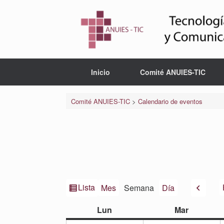
Saltar
al
contenido
Inicio
Comité ANUIES-TIC
Comité ANUIES-TIC
>
Calendario de eventos
Ver
Anteri
Lista
Mes
Semana
Día
como
lunes
martes
Lun
Mar