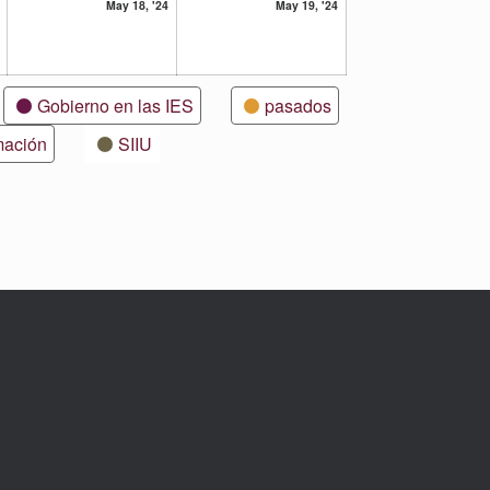
17
18
19
May 18, '24
May 19, '24
mayo,
mayo,
mayo,
2024
2024
2024
Gobierno en las IES
pasados
mación
SIIU