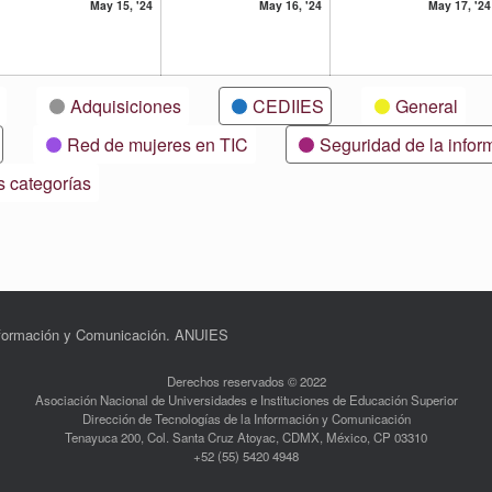
15
16
May 15, '24
May 16, '24
May 17, '24
ayo,
mayo,
mayo,
24
2024
2024
Adquisiciones
CEDIIES
General
Red de mujeres en TIC
Seguridad de la infor
s categorías
Información y Comunicación. ANUIES
Derechos reservados © 2022
Asociación Nacional de Universidades e Instituciones de Educación Superior
Dirección de Tecnologías de la Información y Comunicación
Tenayuca 200, Col. Santa Cruz Atoyac, CDMX, México, CP 03310
+52 (55) 5420 4948