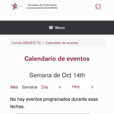
Saltar
al
contenido
Menú
Comité ANUIES-TIC
>
Calendario de eventos
Calendario de eventos
Semana de Oct 14th
Anterior
Siguiente
Hoy
Mes
Semana
Día
No hay eventos programados durante esas
fechas.