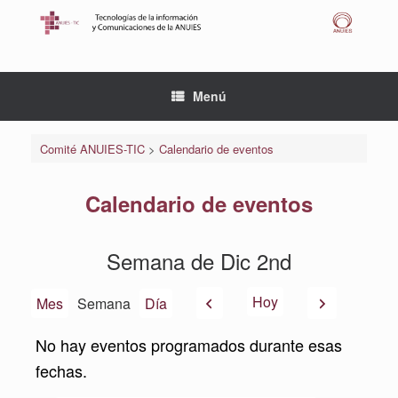
Saltar
al
contenido
Menú
Comité ANUIES-TIC
>
Calendario de eventos
Calendario de eventos
Semana de Dic 2nd
Anterior
Siguiente
Hoy
Mes
Semana
Día
No hay eventos programados durante esas
fechas.