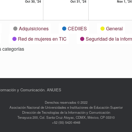
30
31
Oct 30, '24
Oct 31, '24
Nov 1, '24
tubre,
octubre,
octubre,
24
2024
2024
Adquisiciones
CEDIIES
General
Red de mujeres en TIC
Seguridad de la infor
s categorías
Información y Comunicación. ANUIES
Derechos reservados © 2022
Asociación Nacional de Universidades e Instituciones de Educación Superior
Dirección de Tecnologías de la Información y Comunicación
Tenayuca 200, Col. Santa Cruz Atoyac, CDMX, México, CP 03310
+52 (55) 5420 4948