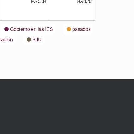
1
2
3
Nov 2, '24
Nov 3, '24
noviembre,
noviembre,
noviembre,
2024
2024
2024
Gobierno en las IES
pasados
mación
SIIU