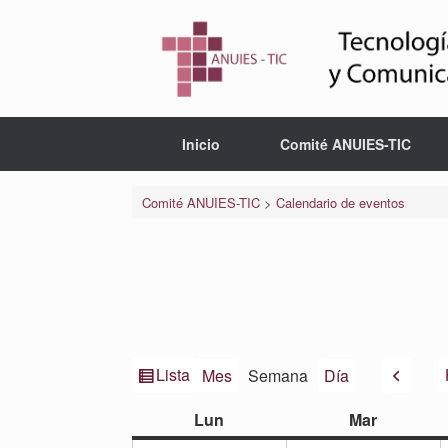
Saltar
al
contenido
Inicio
Comité ANUIES-TIC
Comité ANUIES-TIC
>
Calendario de eventos
Ver
Anteri
Lista
Mes
Semana
Día
como
lunes
martes
Lun
Mar