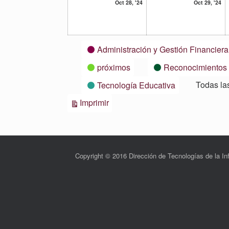
28
29
Oct 28, '24
Oct 29, '24
octubre,
oc
2024
20
Categorías
Administración y Gestión Financiera
próximos
Reconocimientos
Todas la
Tecnología Educativa
Vistas
Imprimir
Copyright © 2016 Dirección de Tecnologías de la 