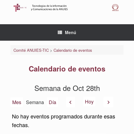
Saltar
al
contenido
Menú
Comité ANUIES-TIC
>
Calendario de eventos
Calendario de eventos
Semana de Oct 28th
Anterior
Siguiente
Hoy
Mes
Semana
Día
No hay eventos programados durante esas
fechas.