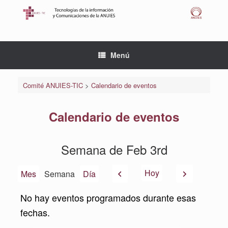
Saltar
al
contenido
Menú
Comité ANUIES-TIC
>
Calendario de eventos
Calendario de eventos
Semana de Feb 3rd
Anterior
Siguiente
Hoy
Mes
Semana
Día
No hay eventos programados durante esas
fechas.