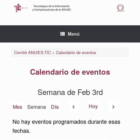
Saltar
al
contenido
Menú
Comité ANUIES-TIC
>
Calendario de eventos
Calendario de eventos
Semana de Feb 3rd
Anterior
Siguiente
Hoy
Mes
Semana
Día
No hay eventos programados durante esas
fechas.