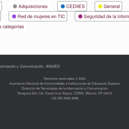
Adquisiciones
CEDIIES
General
Red de mujeres en TIC
Seguridad de la infor
s categorías
Información y Comunicación. ANUIES
Derechos reservados © 2022
Asociación Nacional de Universidades e Instituciones de Educación Superior
Dirección de Tecnologías de la Información y Comunicación
Tenayuca 200, Col. Santa Cruz Atoyac, CDMX, México, CP 03310
+52 (55) 5420 4948