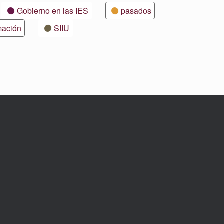
Gobierno en las IES
pasados
mación
SIIU