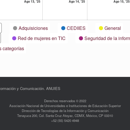
13
14
Ago 13, '25
Ago 14, '25
Ago 15, '25
osto,
agosto,
agosto,
25
2025
2025
Adquisiciones
CEDIIES
General
Red de mujeres en TIC
Seguridad de la infor
s categorías
Información y Comunicación. ANUIES
Derechos reservados © 2022
Asociación Nacional de Universidades e Instituciones de Educación Superior
Dirección de Tecnologías de la Información y Comunicación
Tenayuca 200, Col. Santa Cruz Atoyac, CDMX, México, CP 03310
+52 (55) 5420 4948