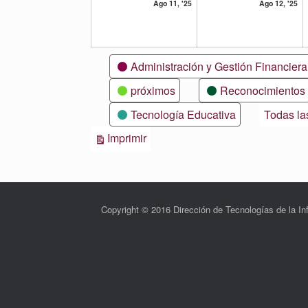
11
12
Ago 11, '25
Ago 12, '25
agosto,
ag
2025
20
Categorías
Administración y Gestión Financiera
próximos
Reconocimientos
Tecnología Educativa
Todas la
Vistas
Imprimir
Copyright © 2016 Dirección de Tecnologías de la 