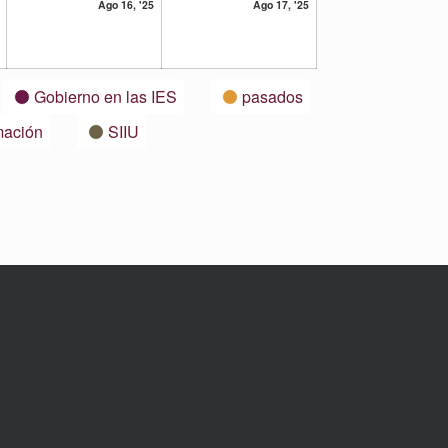
15
16
17
Ago 16, '25
Ago 17, '25
agosto,
agosto,
agosto,
2025
2025
2025
Gobierno en las IES
pasados
mación
SIIU