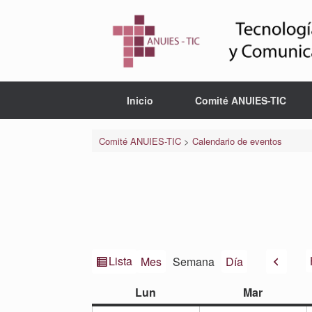
Saltar
al
contenido
Inicio
Comité ANUIES-TIC
Comité ANUIES-TIC
>
Calendario de eventos
Ver
Anteri
Lista
Mes
Semana
Día
como
lunes
martes
Lun
Mar