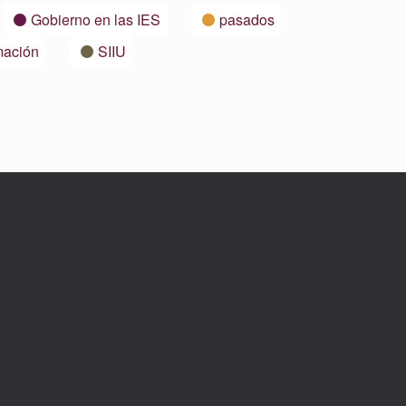
Gobierno en las IES
pasados
mación
SIIU