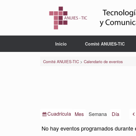
Saltar
al
contenido
Inicio
Comité ANUIES-TIC
Comité ANUIES-TIC
>
Calendario de eventos
Ver
Cuadrícula
Mes
Semana
Día
como
No hay eventos programados durante 