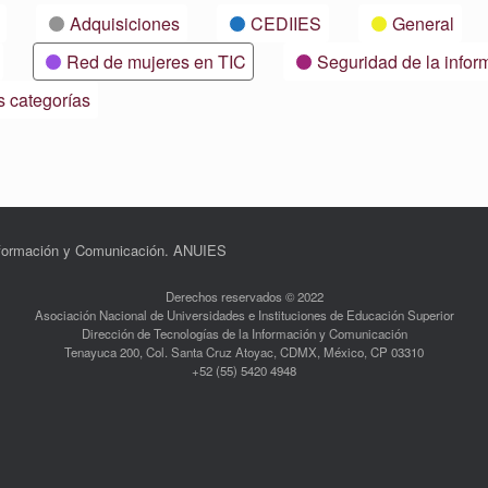
Adquisiciones
CEDIIES
General
Red de mujeres en TIC
Seguridad de la infor
s categorías
Información y Comunicación. ANUIES
Derechos reservados © 2022
Asociación Nacional de Universidades e Instituciones de Educación Superior
Dirección de Tecnologías de la Información y Comunicación
Tenayuca 200, Col. Santa Cruz Atoyac, CDMX, México, CP 03310
+52 (55) 5420 4948