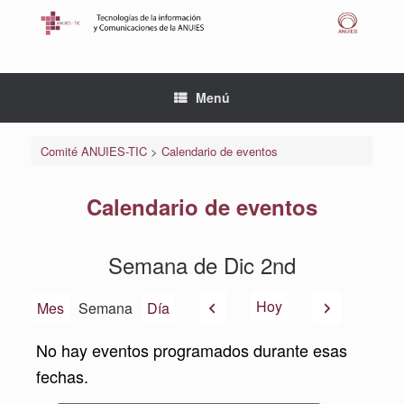
Saltar
al
contenido
Menú
Comité ANUIES-TIC
>
Calendario de eventos
Calendario de eventos
Semana de Dic 2nd
Anterior
Siguiente
Hoy
Mes
Semana
Día
No hay eventos programados durante esas
fechas.