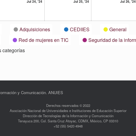
24
25
Jul 24, '24
Jul 25, '24
Jul 26, '24
lio,
julio,
julio,
24
2024
2024
Adquisiciones
CEDIIES
General
Red de mujeres en TIC
Seguridad de la infor
s categorías
Información y Comunicación. ANUIES
Derechos reservados © 2022
Asociación Nacional de Universidades e Instituciones de Educación Superior
Dirección de Tecnologías de la Información y Comunicación
Tenayuca 200, Col. Santa Cruz Atoyac, CDMX, México, CP 03310
+52 (55) 5420 4948