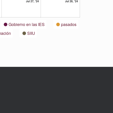
26
27
28
Jul 27, '24
Jul 28, '24
julio,
julio,
julio,
2024
2024
2024
Gobierno en las IES
pasados
mación
SIIU