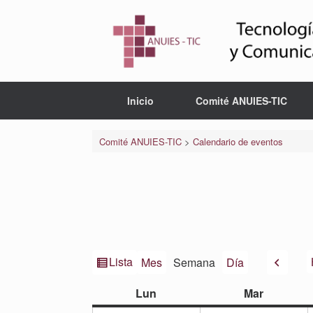
Saltar
al
contenido
Inicio
Comité ANUIES-TIC
Comité ANUIES-TIC
>
Calendario de eventos
Ver
Anteri
Lista
Mes
Semana
Día
como
lunes
martes
Lun
Mar