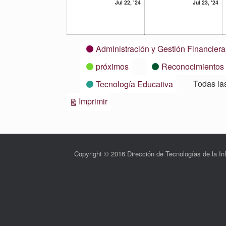
22
23
Jul 22, '24
Jul 23, '24
julio,
ju
2024
20
Categorías
Administración y Gestión Financiera
próximos
Reconocimientos
Todas la
Tecnología Educativa
Vistas
Imprimir
Copyright © 2016 Dirección de Tecnologías de la 