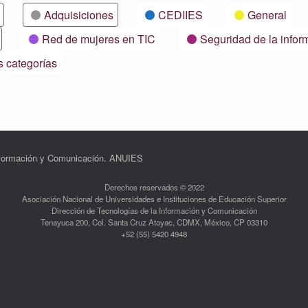
Adquisiciones
CEDIIES
General
Red de mujeres en TIC
Seguridad de la infor
s categorías
Información y Comunicación. ANUIES
Derechos reservados © 2022
Asociación Nacional de Universidades e Instituciones de Educación Superior
Dirección de Tecnologías de la Información y Comunicación
Tenayuca 200, Col. Santa Cruz Atoyac, CDMX, México, CP 03310
+52 (55) 5420 4948