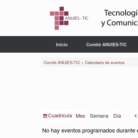
Saltar
al
contenido
Inicio
Comité ANUIES-TIC
Comité ANUIES-TIC
>
Calendario de eventos
Ver
Cuadrícula
Mes
Semana
Día
como
No hay eventos programados durante 