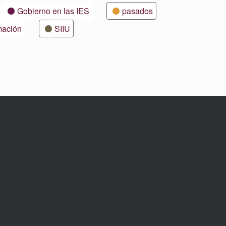
Gobierno en las IES
pasados
mación
SIIU