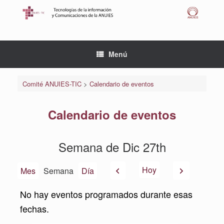
Saltar
al
contenido
Menú
Comité ANUIES-TIC
>
Calendario de eventos
Calendario de eventos
Semana de Dic 27th
Anterior
Siguiente
Hoy
Mes
Semana
Día
No hay eventos programados durante esas
fechas.