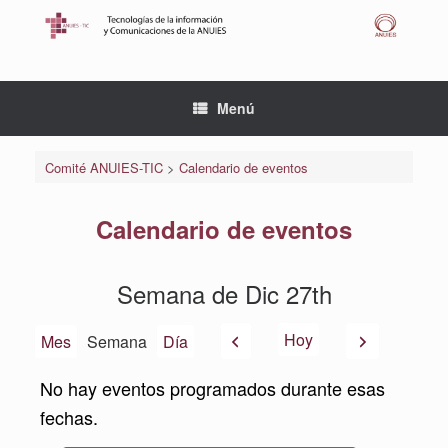
Saltar
al
contenido
Menú
Comité ANUIES-TIC
>
Calendario de eventos
Calendario de eventos
Semana de Dic 27th
Anterior
Siguiente
Hoy
Mes
Semana
Día
No hay eventos programados durante esas
fechas.