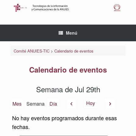
Saltar
al
contenido
Menú
Comité ANUIES-TIC
>
Calendario de eventos
Calendario de eventos
Semana de Jul 29th
Anterior
Siguiente
Hoy
Mes
Semana
Día
No hay eventos programados durante esas
fechas.