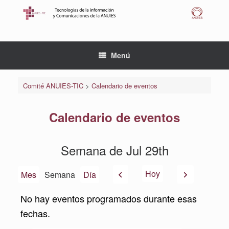
Saltar
al
contenido
Menú
Comité ANUIES-TIC
>
Calendario de eventos
Calendario de eventos
Semana de Jul 29th
Anterior
Siguiente
Hoy
Mes
Semana
Día
No hay eventos programados durante esas
fechas.