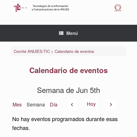
Saltar
al
contenido
Menú
Comité ANUIES-TIC
>
Calendario de eventos
Calendario de eventos
Semana de Jun 5th
Anterior
Siguiente
Hoy
Mes
Semana
Día
No hay eventos programados durante esas
fechas.