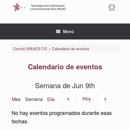
Saltar
al
contenido
Menú
Comité ANUIES-TIC
>
Calendario de eventos
Calendario de eventos
Semana de Jun 9th
Anterior
Siguiente
Hoy
Mes
Semana
Día
No hay eventos programados durante esas
fechas.