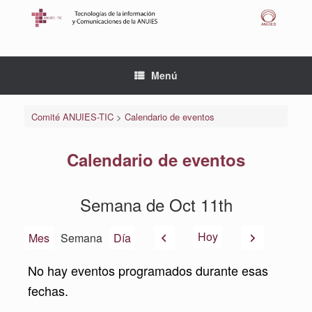
Saltar
al
contenido
Menú
Comité ANUIES-TIC
>
Calendario de eventos
Calendario de eventos
Semana de Oct 11th
Anterior
Siguiente
Hoy
Mes
Semana
Día
No hay eventos programados durante esas
fechas.