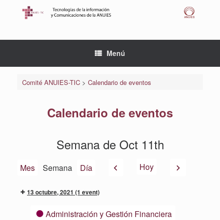
Saltar
al
contenido
Menú
Comité ANUIES-TIC
>
Calendario de eventos
Calendario de eventos
Semana de Oct 11th
Anterior
Siguiente
Hoy
Mes
Semana
Día
13 octubre, 2021
(1 event)
Categorías
Administración y Gestión Financiera