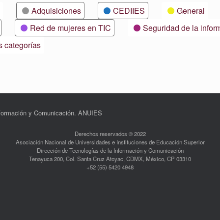
Adquisiciones
CEDIIES
General
Red de mujeres en TIC
Seguridad de la infor
s categorías
Información y Comunicación. ANUIES
Derechos reservados © 2022
Asociación Nacional de Universidades e Instituciones de Educación Superior
Dirección de Tecnologías de la Información y Comunicación
Tenayuca 200, Col. Santa Cruz Atoyac, CDMX, México, CP 03310
+52 (55) 5420 4948