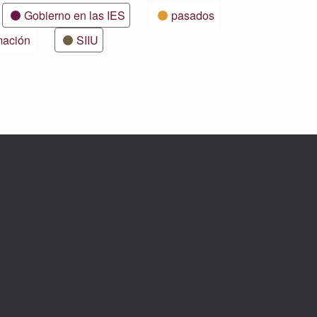
Gobierno en las IES
pasados
mación
SIIU