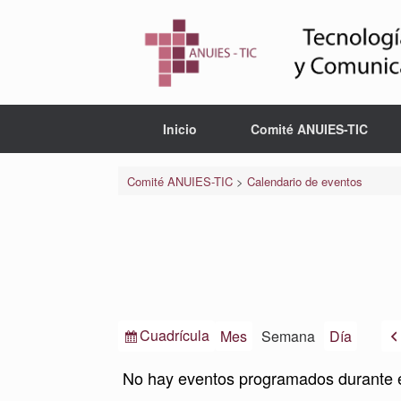
Saltar
al
contenido
Inicio
Comité ANUIES-TIC
Comité ANUIES-TIC
>
Calendario de eventos
Ver
Cuadrícula
Mes
Semana
Día
como
No hay eventos programados durante 