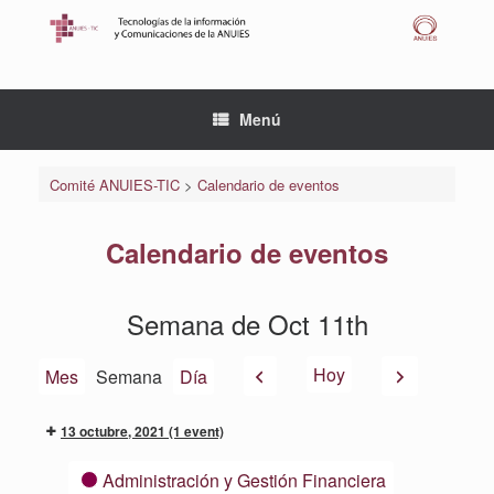
Saltar
al
contenido
Menú
Comité ANUIES-TIC
>
Calendario de eventos
Calendario de eventos
Semana de Oct 11th
Anterior
Siguiente
Hoy
Mes
Semana
Día
13 octubre, 2021
(1 event)
Categorías
Administración y Gestión Financiera