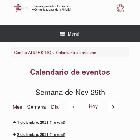
Saltar
al
contenido
Menú
Comité ANUIES-TIC
>
Calendario de eventos
Calendario de eventos
Semana de Nov 29th
Anterior
Siguiente
Hoy
Mes
Semana
Día
1 diciembre, 2021
(1 event)
2 diciembre, 2021
(1 event)