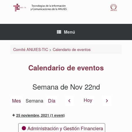
Saltar
al
contenido
Menú
Comité ANUIES-TIC
>
Calendario de eventos
Calendario de eventos
Semana de Nov 22nd
Anterior
Siguiente
Hoy
Mes
Semana
Día
25 noviembre, 2021
(1 event)
Categorías
Administración y Gestión Financiera