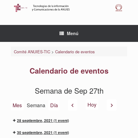
Saltar
al
contenido
Menú
Comité ANUIES-TIC
>
Calendario de eventos
Calendario de eventos
Semana de Sep 27th
Anterior
Siguiente
Hoy
Mes
Semana
Día
28 septiembre, 2021
(1 event)
30 septiembre, 2021
(1 event)